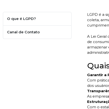
LGPD é a si
O que é LGPD?
coleta, ar
cumprimen
Canal de Contato
A Lei Geral
de consumid
armazenar e
administrat
Quais
Garantir a 
Com prática
dos usuários
Transparên
As empresas
Estrutura
Com o estab