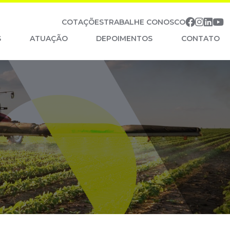
Facebo
Insta
Lin
Y
COTAÇÕES
TRABALHE CONOSCO
S
ATUAÇÃO
DEPOIMENTOS
CONTATO